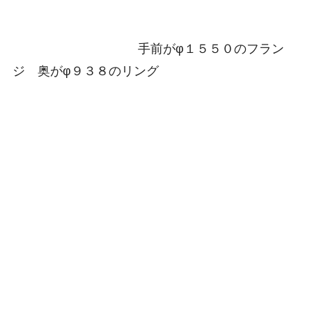
手前がφ１５５０のフラン
ジ 奥がφ９３８のリング