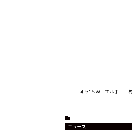
４５°ＳＷ エルボ 材
ニュース