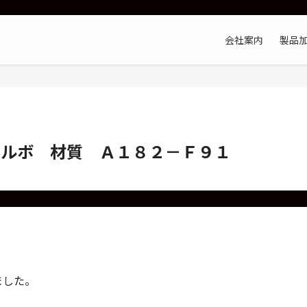
会社案内
製品
エルボ 材質 Ａ１８２－Ｆ９１
ました。