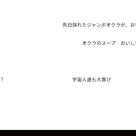
心 先日採れたジャンボオクラが、おいし
スープ おいしいよ
カ？？ 宇宙人達も大喜び